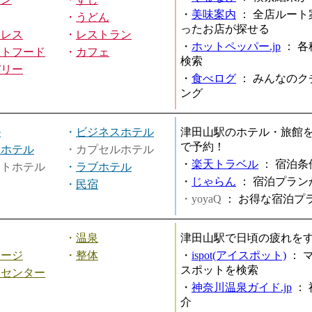
・
美味案内
：
全店ルート
・
うどん
ったお店が探せる
ミレス
・
レストラン
・
ホットペッパー.jp
：
各
ストフード
・
カフェ
検索
バリー
・
食べログ
：
みんなのク
ング
ル
・
ビジネスホテル
津田山駅のホテル・旅館
で予約！
ィホテル
・カプセルホテル
・
楽天トラベル
：
宿泊条
ートホテル
・
ラブホテル
・
じゃらん
：
宿泊プラン
・
民宿
・yoyaQ
：
お得な宿泊プ
・
温泉
津田山駅で日頃の疲れを
サージ
・
整体
・
ispot(アイスポット)
：
スポットを検索
スセンター
・
神奈川温泉ガイド.jp
：
介