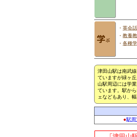
・
英会
・
教養
・
各種
津田山駅は南武線
ていますが緑ヶ丘
山駅周辺には学業
ています。駅から
ェなどもあり、幅
●
駅周
「津田山