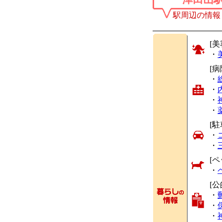
駅周辺の情報
[美
・
[
・
・
・
・
[駐
・
・
[ペ
・
[
・
・
・