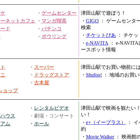
オケ
・
ゲームセンター
津田山駅で遊ぼう！
ターネットカフェ
・
マンガ喫茶
・
GIGO
：
ゲームセンタ
検索
ヤード
・
パチンコ
・
チケットぴあ
：
チケッ
ル
・
ボウリング
・
e-NAVITA
：
e-NAVI
ースポット情報
ート
・
スーパー
津田山駅でお買い物前に
ビニ
・
ドラッグストア
・
Shufoo!
：
地域のお買い
・
古本屋
円ショップ
館
・
レンタルビデオ
津田山駅で映画を観たい
い！
ブハウス
・劇場・コンサート
・
e+（イープラス）
：
イ
ジアム
・
ホール
約
・
Movie Walker
：
映画館