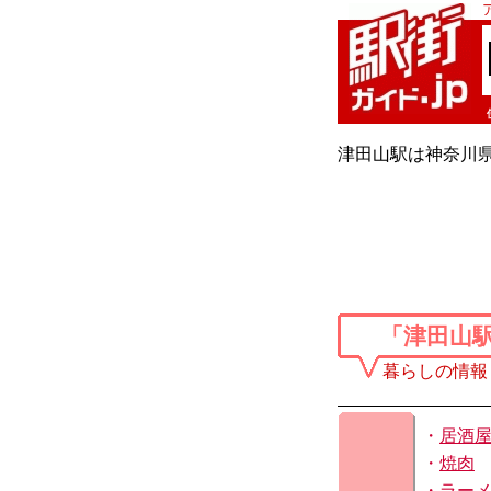
津田山駅は神奈川県
「津田山
暮らしの情報
・
居酒
・
焼肉
・
ラー