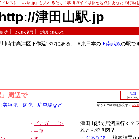
アドレスに「○○駅.jp」と入れるだけ！駅街ガイドは駅を起点にあなたの行動
http://津田山駅.jp
｜
｜
使い方
よくある質問
ご利用にあたって
川崎市高津区下作延1357にある、JR東日本の
JR南武線
の駅で
駅」周辺で
地図
[mapion]
:
美容院・病院・駐車場など
駅からの距離を指定する
○50
屋
・
ビアガーデン
津田山駅で居酒屋行く？
れとも焼き肉？
・
中華
・
ぐるなび
：
検索結果か
メン
・
すし