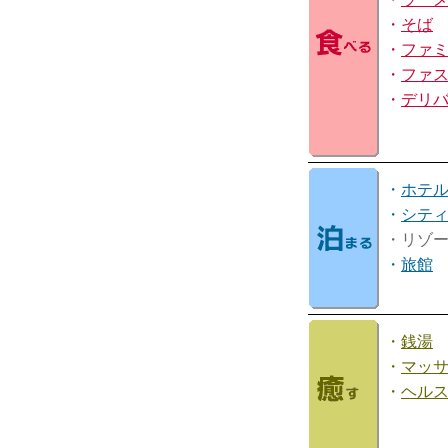
・
そば
・
ファ
・
ファ
・
デリ
・
ホテ
・
シテ
・リゾ
・
旅館
・
銭湯
・
マッ
・
ヘル