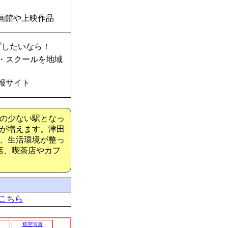
画館や上映作品
プしたいなら！
・スクールを地域
報サイト
の少ない駅となっ
が増えます。津田
、生活環境が整っ
店、喫茶店やカフ
こちら
航空写真