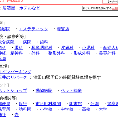
[mapion]
:
居酒屋・ホテルなど
駅からの距離を指定する
○50
容]
美容院
・
エステティック
・
理髪店
病院・診療所等]
総合病院
・
病院
・
歯科
内科
・
眼科
・
耳鼻咽喉科
・
皮膚科
・
小児科
・
産婦人
神経、精神科
・
外科
・
整形外科
・
形成外科
・
美容外科
薬局
車場]
コインパーキング
三井のリパーク
： 津田山駅周辺の時間貸駐車場を探す
ット]
ペットショップ
・
動物病院
・
ペット葬儀
公的機関等]
郵便局
・
銀行
・
市区町村機関
・
図書館
・
公園
・
警察
保育所
・
幼稚園
・
小学校
・
中学校
・
高校
・
大学
神社
・
寺