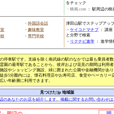
をチェック
・映画.com
：
駅周辺の映
話
・
外国語会話
津田山駅でステップアッ
教室
・
趣味教室
・
ケイコとマナブ
：
講座
と分野で検索
学校
・
専門学校
・
リクナビ進学
：
進学情
の停車駅です。支線を除く南武線の駅のなかでは最も乗員者数
霊園の最寄駅であることから、彼岸および花見の期間は利用者
施設やショッピング施設、緑に囲まれた公園や金融機関があり
徒歩5分圏内には、懐石料理店やお寿司店、食堂やベーカリー
広い年齢層に利用できます。
見つけた!jp 地域版
辺のあなたのお店を紹介します。掲載に関するお問い合わせは
駅」周辺の
地図