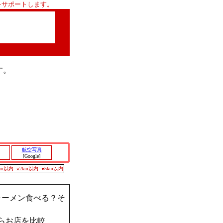
をサポートします。
す。
航空写真
[Google]
0m以内
○2km以内
●5km以内
ラーメン食べる？そ
らお店を比較