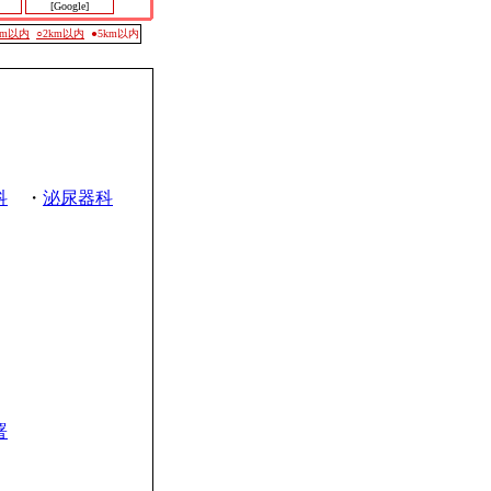
[Google]
0m以内
○2km以内
●5km以内
科
・
泌尿器科
署