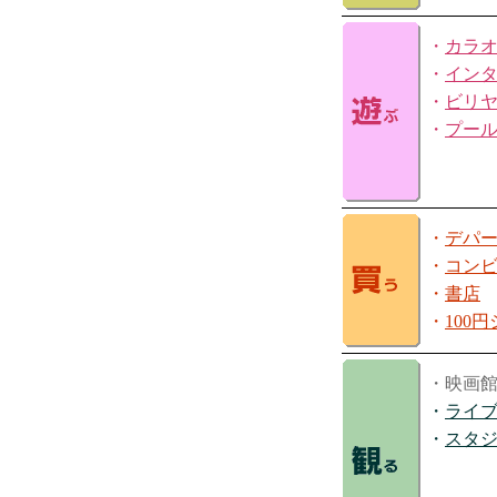
・
カラ
・
イン
・
ビリ
・
プー
・
デパ
・
コン
・
書店
・
100
・映画
・
ライ
・
スタ